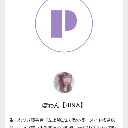
ぽわん【HINA】
生まれつき障害者（左上腕1/2未満欠損） メイド喫茶店
員→キャバ嬢→大手旅行会社勤務→現在は欠損バーで勤