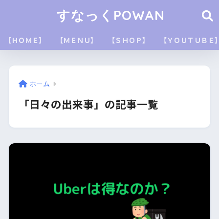
すなっくPOWAN
【ＨＯＭＥ】
【ＭＥＮＵ】
【ＳＨＯＰ】
【ＹＯＵＴＵＢＥ
ホーム
「日々の出来事」の記事一覧