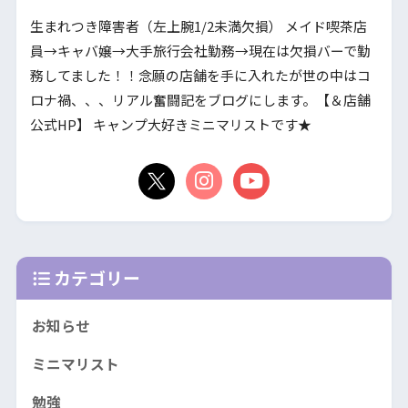
生まれつき障害者（左上腕1/2未満欠損） メイド喫茶店
員→キャバ嬢→大手旅行会社勤務→現在は欠損バーで勤
務してました！！念願の店舗を手に入れたが世の中はコ
ロナ禍、、、リアル奮闘記をブログにします。【＆店舗
公式HP】 キャンプ大好きミニマリストです★
カテゴリー
お知らせ
ミニマリスト
勉強