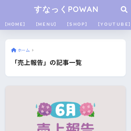
すなっくPOWAN
【ＨＯＭＥ】
【ＭＥＮＵ】
【ＳＨＯＰ】
【ＹＯＵＴＵＢＥ
ホーム
「売上報告」の記事一覧