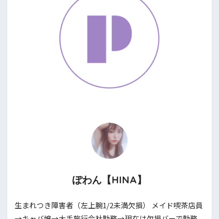
ぽわん【HINA】
生まれつき障害者（左上腕1/2未満欠損） メイド喫茶店員
→キャバ嬢→大手旅行会社勤務→現在は欠損バーで勤務