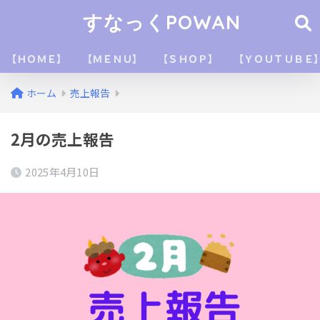
すなっくPOWAN
【ＨＯＭＥ】
【ＭＥＮＵ】
【ＳＨＯＰ】
【ＹＯＵＴＵＢＥ
ホーム
売上報告
2月の売上報告
2025年4月10日