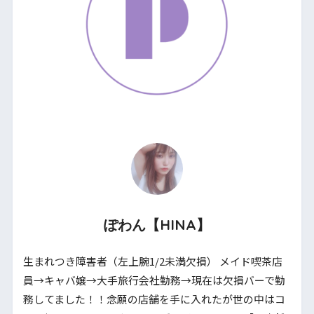
ぽわん【HINA】
生まれつき障害者（左上腕1/2未満欠損） メイド喫茶店
員→キャバ嬢→大手旅行会社勤務→現在は欠損バーで勤
務してました！！念願の店舗を手に入れたが世の中はコ