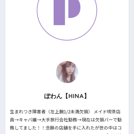
ぽわん【HINA】
生まれつき障害者（左上腕1/2未満欠損） メイド喫茶店
員→キャバ嬢→大手旅行会社勤務→現在は欠損バーで勤
務してました！！念願の店舗を手に入れたが世の中はコ