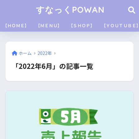
すなっくPOWAN
【ＨＯＭＥ】
【ＭＥＮＵ】
【ＳＨＯＰ】
【ＹＯＵＴＵＢＥ
ホーム
2022年
「2022年6月」の記事一覧