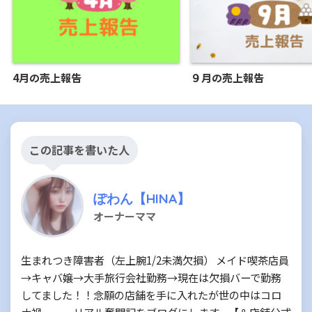
4月の売上報告
９月の売上報告
この記事を書いた人
ぽわん【HINA】
オーナーママ
生まれつき障害者（左上腕1/2未満欠損） メイド喫茶店員
→キャバ嬢→大手旅行会社勤務→現在は欠損バーで勤務
してました！！念願の店舗を手に入れたが世の中はコロ
ナ禍、、、リアル奮闘記をブログにします。【＆店舗公式