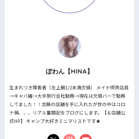
ぽわん【HINA】
生まれつき障害者（左上腕1/2未満欠損） メイド喫茶店員
→キャバ嬢→大手旅行会社勤務→現在は欠損バーで勤務
してました！！念願の店舗を手に入れたが世の中はコロ
ナ禍、、、リアル奮闘記をブログにします。【＆店舗公
式HP】 キャンプ大好きミニマリストです★