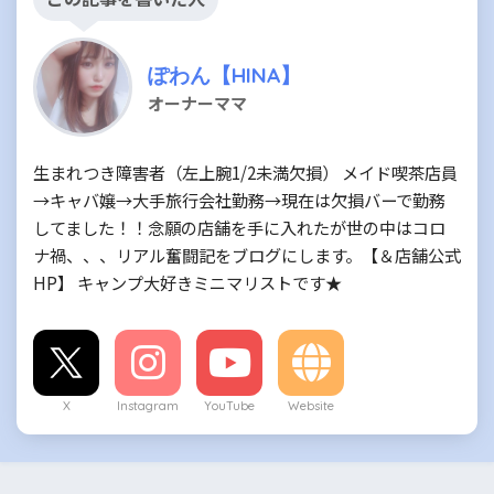
ぽわん【HINA】
オーナーママ
生まれつき障害者（左上腕1/2未満欠損） メイド喫茶店員
→キャバ嬢→大手旅行会社勤務→現在は欠損バーで勤務
してました！！念願の店舗を手に入れたが世の中はコロ
ナ禍、、、リアル奮闘記をブログにします。【＆店舗公式
HP】 キャンプ大好きミニマリストです★
X
Instagram
YouTube
Website