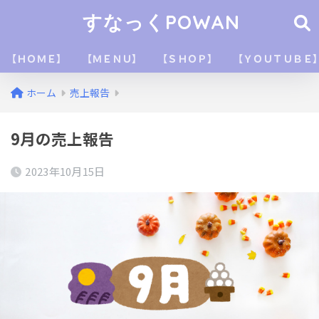
すなっくPOWAN
【ＨＯＭＥ】
【ＭＥＮＵ】
【ＳＨＯＰ】
【ＹＯＵＴＵＢＥ
ホーム
売上報告
9月の売上報告
2023年10月15日