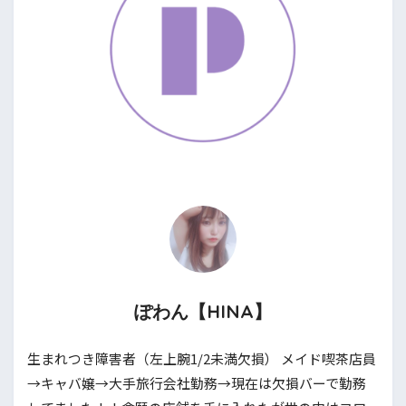
ぽわん【HINA】
生まれつき障害者（左上腕1/2未満欠損） メイド喫茶店員
→キャバ嬢→大手旅行会社勤務→現在は欠損バーで勤務